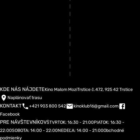
KDE NÁS NÁJDETE
Kino Malom Mozi
Trstice č.472, 925 42 Trstice
Naplánovať trasu
KONTAKT
+421 903 800 542
kinoklub16@gmail.com
Facebook
PRE NÁVŠTEVNÍKOV
ŠTVRTOK: 16:30 - 21:00
PIATOK: 16:30 -
22:00
SOBOTA: 14:00 - 22:00
NEDEĽA: 14:00 - 21:00
Obchodné
podmienky